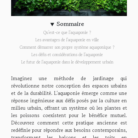
Sommaire
Qu'est-ce que l'aquaponie ?
Les avantages de l'aquaponie en ville
Comment démarrer son propre système aquaponique ?
Les défis et considérations de l'aquaponie
Le futur de l'aquaponie dans le développement urbain
Imaginez une méthode de jardinage qui
révolutionne notre conception des espaces urbains
et de la durabilité. L'aquaponie émerge comme une
réponse ingénieuse aux défis posés par la culture en
milieu urbain, offrant un système où les plantes et
les poissons coexistent pour le bénéfice mutuel.
Découvrez comment cette pratique ancienne est
redéfinie pour répondre aux besoins contemporains,
transformant les balcons et les toits en